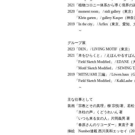
2021「植物コロニー体系から導く境界の諸原理」 /
2020「moment room」 / nidi gallery（東京）
「Klein garten」 / gallery Kasper（神
2019「In the city」 / Arflex（東京、愛
～
グループ展
2023「DEN」 / LIVING MOTIF（東京）
2021「本をひらくと」 / えほんやるす
「Field Sketch Modified」 / EDANE
「Motif Sketch Modified」 / SEWING
2019「MITSUAMI 三編」 / Löwen.haus（Ger
「Field Sketch Modified」 / KalkLaube（
～
主な仕事として
装画「宗教とその真理」柳 宗悦/著、若松
「氷柱の声」くどうれいん 著
「いつも来る女の人」片岡義男 著
「春原さんのリコーダー」東直子 著
挿絵 Number連載 西川美和エッセイ（2016