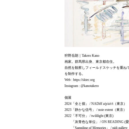
狩野岳朗｜Takero Kano
画家。群馬県出身、東京都在住。
自然を観察しフィールドスケッチを重ね
を制作する。
Web : https://sktec.org
Instagram : @kanotakero
個展
2024「全と個」 / NADiff a/p/a/r/t（東京）
2023「静かな信号」 / noie extent（東京）
2022「不可分」 / twililight (東京)
「灰青色な単位」 / ON READING (愛
「Sampling of Memories」 / nidi gall