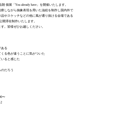
朗 個展「You already have」を開催いたします。
観察しながら抽象表現を用いた油絵を制作し国内外で
作品やスケッチなどの他に風が通り抜ける会場である
を公開滞在制作いたします。
ます。皆様ぜひお越しください。
がある
てくる色が違うことに気がついた
ていると感じた
るのだろう
00〜
2