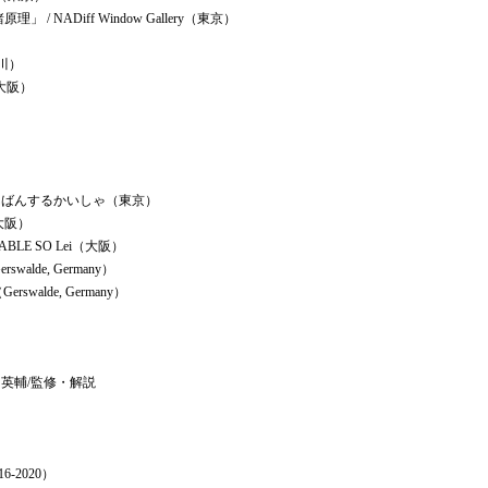
 NADiff Window Gallery（東京）
奈川）
知、大阪）
ばんばんするかいしゃ（東京）
（大阪）
 TABLE SO Lei（大阪）
swalde, Germany）
Gerswalde, Germany）
 英輔/監修・解説
-2020）