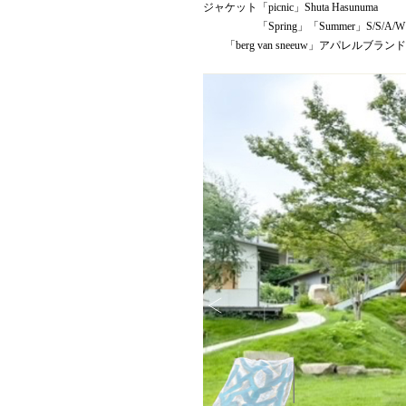
ジャケット「picnic」Shuta Hasunuma
「Spring」「Summer」S/S/A/W
「berg van sneeuw」アパレルブランド